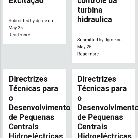
Excitação
controle da
turbina
hidraulica
Submitted by
dgrne
on
May 25
Read more
about
Submitted by
dgrne
on
Directrizes
May 25
Técnicas
Read more
about
para
Directrizes
o
Técnicas
Desenvolvimento
para
Directrizes
Directrizes
de
o
Pequenas
Técnicas para
Técnicas para
Desenvolvimento
Centrais
o
o
de
Hidroeléctricas
Pequenas
Desenvolvimento
-
Desenvolviment
Centrais
Parte
de Pequenas
de Pequenas
Hidroeléctricas
4
Centrais
Centrais
-
Sistema
parte
de
Hidroeléctricas
Hidroeléctricas