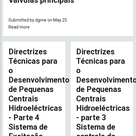
Válvulas principais
Submitted by
dgrne
on May 25
Read more
about
Directrizes
Técnicas
para
Directrizes
Directrizes
o
Técnicas para
Técnicas para
Desenvolvimento
o
o
de
Pequenas
Desenvolvimento
Desenvolviment
Centrais
de Pequenas
de Pequenas
Hidroeléctricas
Centrais
-
Centrais
Parte
Hidroeléctricas
Hidroeléctricas
5
- Parte 4
- parte 3
Válvulas
principais
Sistema de
Sistema de