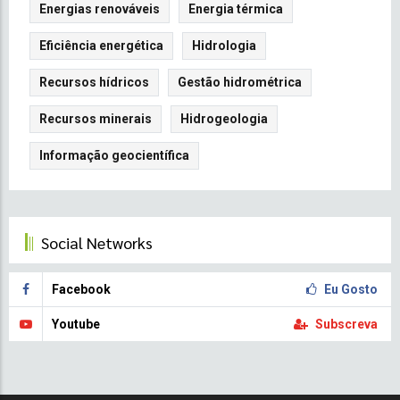
Energias renováveis
Energia térmica
10
8
Eficiência energética
Hidrologia
Recursos hídricos
Gestão hidrométrica
Recursos minerais
Hidrogeologia
Informação geocientífica
Social Networks
Facebook
Eu Gosto
Youtube
Subscreva