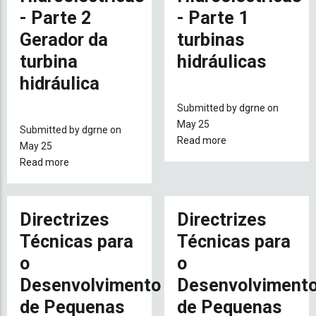
3
Excitação
- Parte 2
- Parte 1
Sistema
de
Gerador da
turbinas
controle
turbina
hidráulicas
da
hidráulica
turbina
hidraulica
Submitted by
dgrne
on
May 25
Submitted by
dgrne
on
Read more
about
May 25
Directrizes
Read more
about
Técnicas
Directrizes
para
Técnicas
o
para
Directrizes
Directrizes
Desenvolvimento
o
Técnicas para
Técnicas para
de
Desenvolvimento
Pequenas
o
o
de
Centrais
Pequenas
Desenvolvimento
Desenvolviment
Hidroeléctricas
Centrais
de Pequenas
de Pequenas
-
Hidroeléctricas