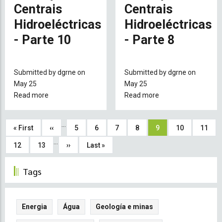
Parte
Centrais
-
Centrais
1
Parte
Hidroeléctricas
Hidroeléctricas
turbinas
2
hidráulicas
- Parte 10
- Parte 8
Gerador
da
turbina
Submitted by
dgrne
on
Submitted by
dgrne
on
hidráulica
May 25
May 25
Read more
about
Read more
about
Directrizes
Directrizes
Técnicas
Técnicas
Pagination
…
First
« First
Previous
‹‹
Page
5
Page
6
Page
7
Page
8
Current
9
Page
10
Page
11
para
para
o
o
…
page
page
page
Page
12
Page
13
Next
››
Last
Last »
Desenvolvimento
Desenvolvimento
page
page
de
de
Tags
Pequenas
Pequenas
Centrais
Centrais
Hidroeléctricas
Hidroeléctricas
Energia
Água
Geología e minas
-
-
Parte
Parte