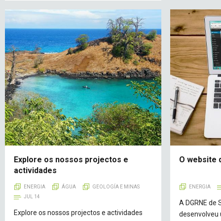
Explore os nossos projectos e
O website 
actividades
ENERGIA
ÁGUA
GEOLOGÍA E MINAS
ENERGIA
JUL 14
A DGRNE de S
Explore os nossos projectos e actividades
desenvolveu