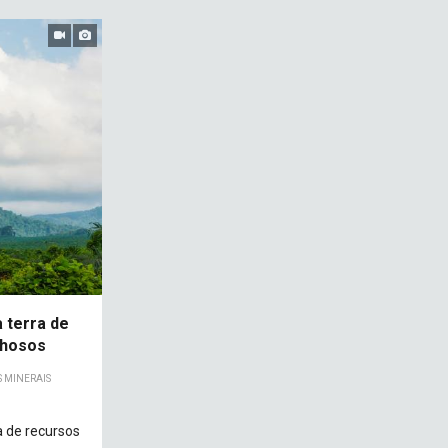
 terra de
lhosos
 MINERAIS
a de recursos