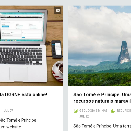
da DGRNE está online!
São Tomé e Príncipe. Uma
recursos naturais maravi
JUL 07
GEOLOGÍA E MINAS
RECURSOS
JUL 12
ão Tomé e Príncipe
São Tomé e Príncipe. Uma terr
 um website