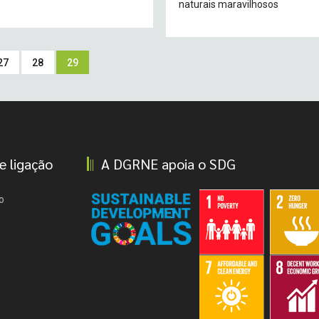
naturais maravilhosos
Page
27
Page
28
Current
29
page
e ligação
A DGRNE apoia o SDG
o