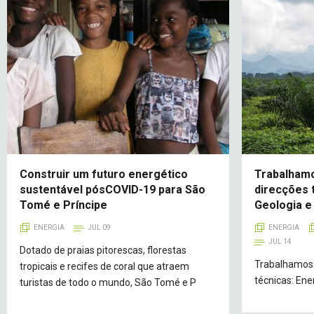
Construir um futuro energético
Trabalham
sustentável pósCOVID-19 para São
direcções 
Tomé e Príncipe
Geologia e
ENERGIA
JUL 09
ENERGIA
JUL 14
Dotado de praias pitorescas, florestas
Trabalhamos 
tropicais e recifes de coral que atraem
técnicas: Ene
turistas de todo o mundo, São Tomé e P