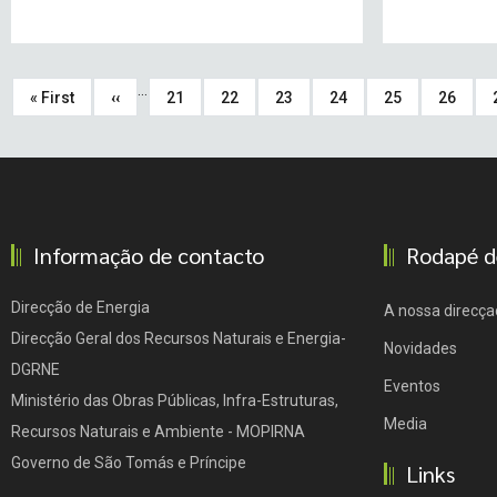
Pagination
…
First
« First
Previous
‹‹
Page
21
Page
22
Page
23
Page
24
Page
25
Page
26
page
page
Informação de contacto
Rodapé d
Direcção de Energia
A nossa direcça
Direcção Geral dos Recursos Naturais e Energia-
Novidades
DGRNE
Eventos
Ministério das Obras Públicas, Infra-Estruturas,
Media
Recursos Naturais e Ambiente - MOPIRNA
Governo de São Tomás e Príncipe
Links