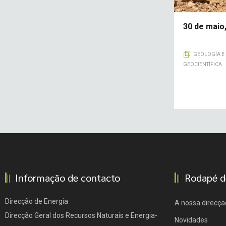
30 de maio
GEOLOGÍA E
GEOCIENTÍFICA
Informação de contacto
Rodapé d
Direcção de Energia
A nossa direcça
Direcção Geral dos Recursos Naturais e Energia-
Novidades