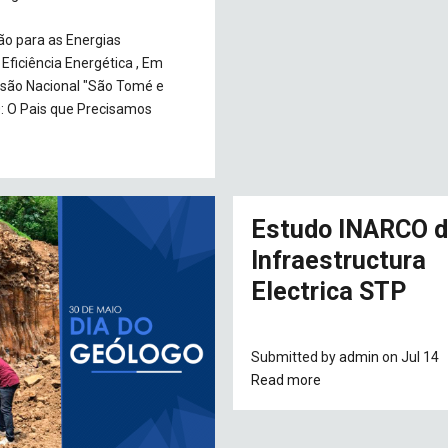
bout
ão para as Energias
latório
Eficiência Energética , Em
nal
isão Nacional "São Tomé e
e
0: O Pais que Precisamos
alise
litica
ergética
acunas
Estudo INARCO 
e
dos.
Infraestructura
Electrica STP
Submitted by
admin
on Jul 14
Read more
about
Estudo
INARCO