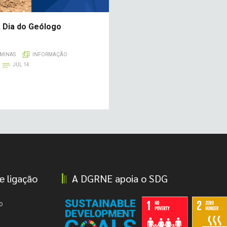
de
Infraestructura
Electrica
, Dia do Geólogo
STP
 MINAS
INFORMAÇÃO
JUL 14
e ligação
A DGRNE apoia o SDG
o