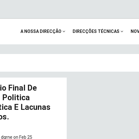
Main
A NOSSA DIRECÇÃO
DIRECÇÕES TÉCNICAS
NOV
navigation
io Final De
 Politica
tica E Lacunas
os.
y
dgrne
on Feb 25