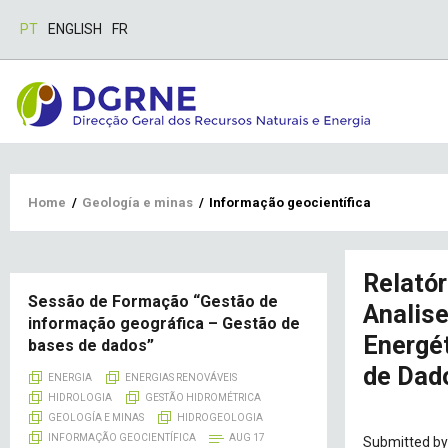
PT
ENGLISH
FR
Breadcrumb
Home
/
Geología e minas
/
Informação geocientífica
Relatór
Sessão de Formação “Gestão de
Analise
informação geográfica – Gestão de
Energé
bases de dados”
de Dad
ENERGIA
ENERGIAS RENOVÁVEIS
HIDROLOGIA
GESTÃO HIDROMÉTRICA
GEOLOGÍA E MINAS
HIDROGEOLOGIA
INFORMAÇÃO GEOCIENTÍFICA
AUG 17
Submitted b