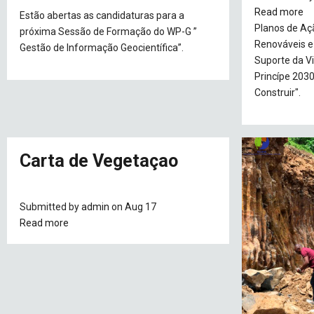
Read more
a
Estão abertas as candidaturas para a
Planos de Aç
Re
próxima Sessão de Formação do WP-G ”
Renováveis e 
Fi
Gestão de Informação Geocientífica”.
Suporte da V
D
Princípe 203
An
Construir".
Po
En
E
L
Carta de Vegetaçao
d
Da
Submitted by
admin
on Aug 17
Read more
about
Carta
de
Vegetaçao