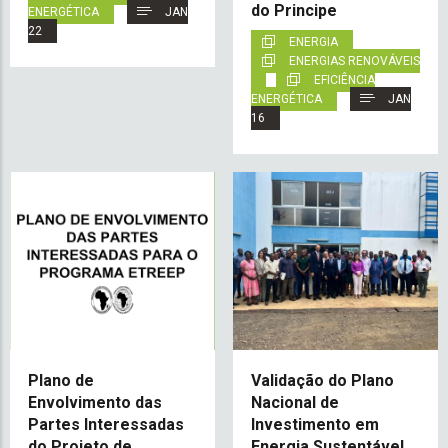
do Principe
ENERGÉTICA
JAN
22
ENERGIA
ENERGIAS RENOVÁVEIS
EFICIÊNCIA
ENERGÉTICA
JAN
16
Plano de
Validação do Plano
Envolvimento das
Nacional de
Partes Interessadas
Investimento em
do Projeto de
Energia Sustentável