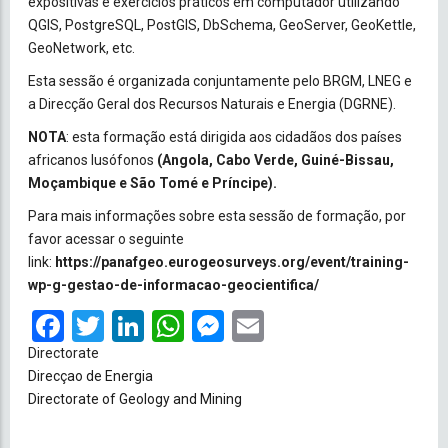
expositivas e exercícios práticos em computador utilizando
QGIS, PostgreSQL, PostGIS, DbSchema, GeoServer, GeoKettle,
GeoNetwork, etc.
Esta sessão é organizada conjuntamente pelo BRGM, LNEG e
a Direcção Geral dos Recursos Naturais e Energia (DGRNE).
NOTA
: esta formação está dirigida aos cidadãos dos países
africanos lusófonos
(Angola, Cabo Verde, Guiné-Bissau,
Moçambique e São Tomé e Príncipe).
Para mais informações sobre esta sessão de formação, por
favor acessar o seguinte
link:
https://panafgeo.eurogeosurveys.org/event/training-
wp-g-gestao-de-informacao-geocientifica/
Facebook
Twitter
LinkedIn
WhatsApp
Messenger
Email
Directorate
Direcçao de Energia
Directorate of Geology and Mining