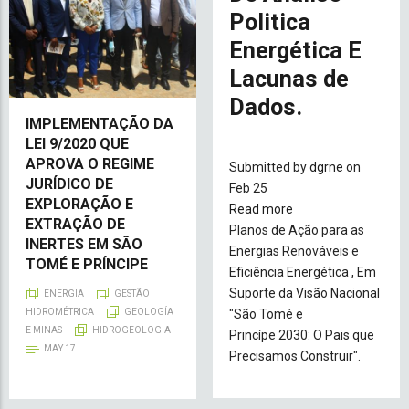
Politica
Energética E
Lacunas de
Dados.
IMPLEMENTAÇÃO DA
LEI 9/2020 QUE
APROVA O REGIME
Submitted by
dgrne
on
JURÍDICO DE
Feb 25
EXPLORAÇÃO E
Read more
about
EXTRAÇÃO DE
Planos de Ação para as
Relatório
INERTES EM SÃO
Energias Renováveis e
Final
TOMÉ E PRÍNCIPE
Eficiência Energética , Em
De
Suporte da Visão Nacional
Analise
ENERGIA
GESTÃO
"São Tomé e
Politica
HIDROMÉTRICA
GEOLOGÍA
E MINAS
HIDROGEOLOGIA
Princípe 2030: O Pais que
Energética
MAY 17
Precisamos Construir".
E
Lacunas
de