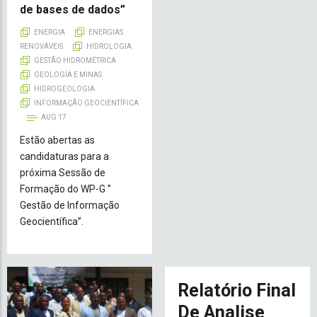
de bases de dados”
ENERGIA
ENERGIAS
RENOVÁVEIS
HIDROLOGIA
GESTÃO HIDROMÉTRICA
GEOLOGÍA E MINAS
HIDROGEOLOGIA
INFORMAÇÃO GEOCIENTÍFICA
AUG 17
Estão abertas as
candidaturas para a
próxima Sessão de
Formação do WP-G ”
Gestão de Informação
Geocientífica”.
Relatório Final
De Analise