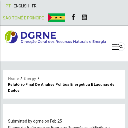
PT
ENGLISH
FR
SÃO TOMÉ E PRÍNCIPE
Breadcrumb
Home
/
Energy
/
Relatório Final De Analise Politica Energética E Lacunas de
Dados.
Submitted by
dgrne
on Feb 25
Planos de Ação para as Energias Renováveis e Eficiência