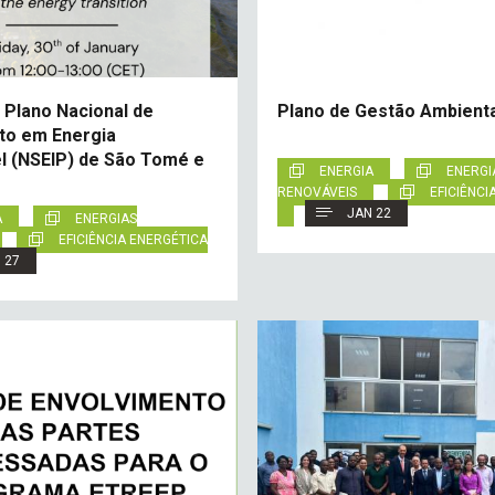
 Plano Nacional de
Plano de Gestão Ambienta
to em Energia
l (NSEIP) de São Tomé e
ENERGIA
ENERGI
RENOVÁVEIS
EFICIÊNCI
JAN 22
A
ENERGIAS
EFICIÊNCIA ENERGÉTICA
 27