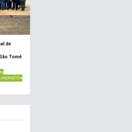
al de
 São Tomé
AS
A ENERGÉTICA