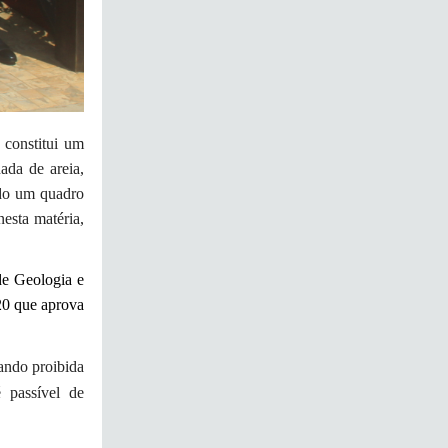
 constitui um
ada de areia,
ado um quadro
nesta matéria,
de Geologia e
20 que aprova
ando proibida
 passível de