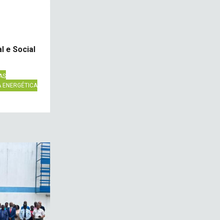
l e Social
AS
A ENERGÉTICA