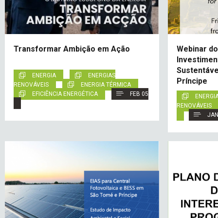
Transformar Ambição em Ação
Webinar do
Investimen
Sustentáve
ENERGIA
ENERGIAS
Príncipe
RENOVÁVEIS
ENERGIA TÉRMICA
EFICIÊNCIA ENERGÉTICA
FEB 05
ENERGI
RENOVÁVEIS
JAN