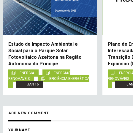
Estudo de Impacto Ambiental e
Plano de E
Social para o Parque Solar
Interessad
Fotovoltaico Azeitona na Região
Transição E
Autônoma do Principe
Expansão 
ENERGIA
ENERGIAS
ENERGI
RENOVÁVEIS
EFICIÊNCIA ENERGÉTICA
RENOVÁVEIS
JAN 16
JAN
ADD NEW COMMENT
YOUR NAME