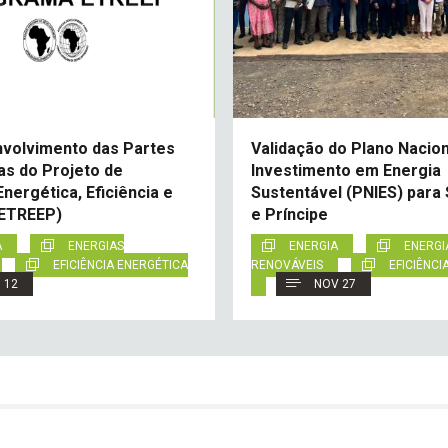
nvolvimento das Partes
Validação do Plano Nacion
as do Projeto de
Investimento em Energia
nergética, Eficiência e
Sustentável (PNIES) para
(ETREEP)
e Príncipe
A
ENERGIAS
ENERGIA
ENERGI
EFICIÊNCIA ENERGÉTICA
RENOVÁVEIS
EFICIÊNCI
 12
NOV 27