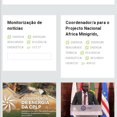
Monitorização de
Coordenador/a para o
notícias
Projecto Nacional
Africa Minigrids,
ENERGIA
ENERGIAS
RENOVÁVEIS
EFICIÊNCIA
ENERGIA
ENERGIAS
ENERGÉTICA
OCT 27
RENOVÁVEIS
ENERGIA
TÉRMICA
EFICIÊNCIA
ENERGÉTICA
RECURSOS
HÍDRICOS
APR 30