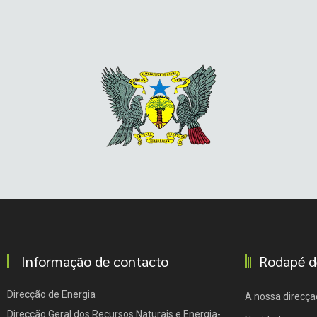
Informação de contacto
Rodapé d
Direcção de Energia
A nossa direcça
Direcção Geral dos Recursos Naturais e Energia-