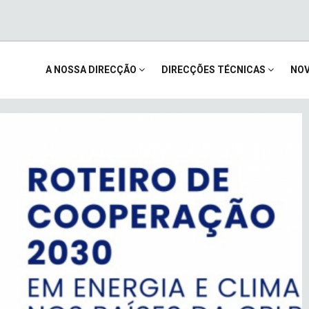
Main
A NOSSA DIRECÇÃO
DIRECÇÕES TÉCNICAS
NOV
Monitorização 
navigation