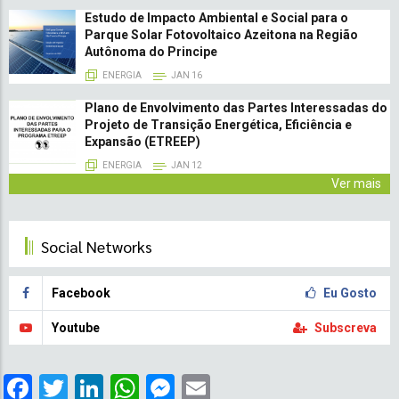
Estudo de Impacto Ambiental e Social para o
Parque Solar Fotovoltaico Azeitona na Região
Autônoma do Principe
ENERGIA
JAN 16
Plano de Envolvimento das Partes Interessadas do
Projeto de Transição Energética, Eficiência e
Expansão (ETREEP)
ENERGIA
JAN 12
Ver mais
Social Networks
Facebook
Eu Gosto
Youtube
Subscreva
Facebook
Twitter
LinkedIn
WhatsApp
Messenger
Email