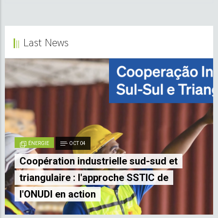
Last News
ÉNERGIE
OCT 04
Coopération industrielle sud-sud et
triangulaire : l'approche SSTIC de
l'ONUDI en action