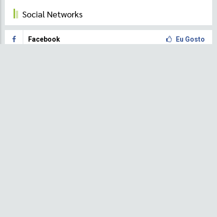
Social Networks
Facebook
Eu Gosto
Youtube
Subscreva
Informação de contacto
Direcção de Energia
Direcção Geral dos Recursos Naturais e Energia-DGRNE
Ministério das Obras Públicas, Infra-Estruturas, Recursos Naturais e
Ambiente - MOPIRNA
Governo de São Tomás e Príncipe