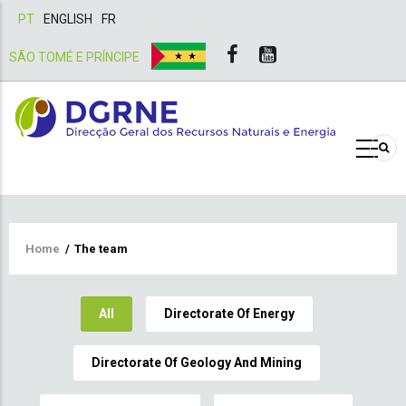
PT
ENGLISH
FR
SÃO TOMÉ E PRÍNCIPE
Breadcrumb
Home
/
The team
All
Directorate Of Energy
Directorate Of Geology And Mining