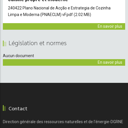
Document
240422 Plano Nacional de Acção e Estrategia de Cozinha
Limpa e Moderna (PNAECLM) vF.pdf
(2.02 MB)
En savoir plus
Législation et normes
Aucun document
En savoir plus
Contact
Direction générale des ressources naturelles et de l'énergie-DGRNE