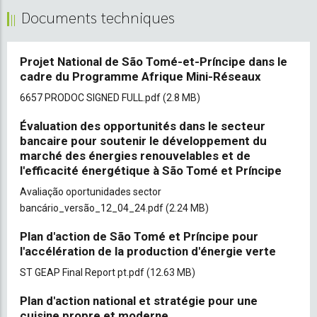
Documents techniques
Projet National de São Tomé-et-Príncipe dans le
cadre du Programme Afrique Mini-Réseaux
Document
6657 PRODOC SIGNED FULL.pdf
(2.8 MB)
Évaluation des opportunités dans le secteur
bancaire pour soutenir le développement du
marché des énergies renouvelables et de
l'efficacité énergétique à São Tomé et Príncipe
Document
Avaliação oportunidades sector
bancário_versão_12_04_24.pdf
(2.24 MB)
Plan d'action de São Tomé et Príncipe pour
l'accélération de la production d'énergie verte
Document
ST GEAP Final Report pt.pdf
(12.63 MB)
Plan d'action national et stratégie pour une
cuisine propre et moderne