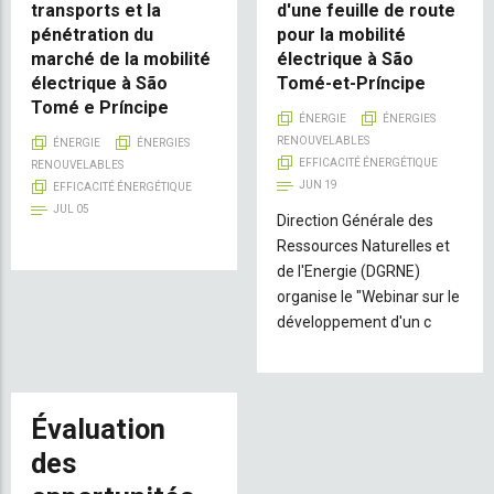
transports et la
d'une feuille de route
pénétration du
pour la mobilité
marché de la mobilité
électrique à São
électrique à São
Tomé-et-Príncipe
Tomé e Príncipe
ÉNERGIE
ÉNERGIES
RENOUVELABLES
ÉNERGIE
ÉNERGIES
EFFICACITÉ ÉNERGÉTIQUE
RENOUVELABLES
JUN 19
EFFICACITÉ ÉNERGÉTIQUE
JUL 05
Direction Générale des
Ressources Naturelles et
de l'Energie (DGRNE)
organise le "Webinar sur le
développement d'un c
Évaluation
des