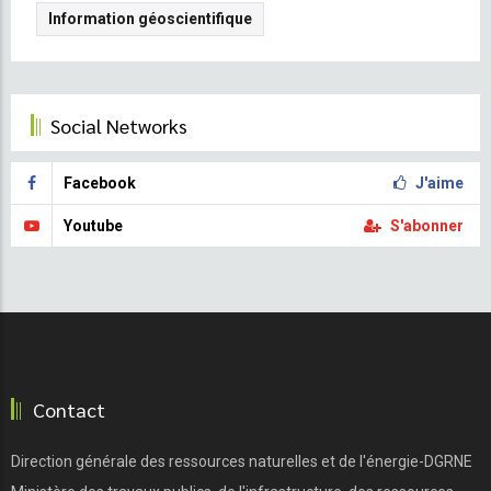
et
Information géoscientifique
de
l'efficacité
énergétique
à
Social Networks
São
Tomé
Facebook
J'aime
et
Príncipe
Youtube
S'abonner
Contact
Direction générale des ressources naturelles et de l'énergie-DGRNE