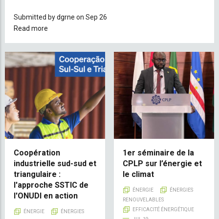
Submitted by
dgrne
on Sep 26
Read more
about
Projet
National
de
São
Tomé-
et-
Príncipe
dans
le
cadre
du
Coopération
1er séminaire de la
industrielle sud-sud et
CPLP sur l’énergie et
Programme
triangulaire :
le climat
Afrique
l'approche SSTIC de
Mini-
ÉNERGIE
ÉNERGIES
l'ONUDI en action
Réseaux
RENOUVELABLES
EFFICACITÉ ÉNERGÉTIQUE
ÉNERGIE
ÉNERGIES