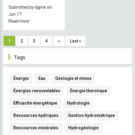
Submitted by
dgrne
on
Jun 17
Read more
about
Évaluation
des
Pagination
Current
1
Page
2
Page
3
Page
4
Next
››
Last
Last »
opportunités
dans
page
page
page
Tags
le
secteur
bancaire
pour
Énergie
Eau
Géologie et mines
soutenir
le
Énergies renouvelables
Énergie thermique
développement
Efficacité énergétique
Hydrologie
du
marché
Ressources hydriques
Gestion hydrométrique
des
énergies
Ressources minérales
Hydrogéologie
renouvelables