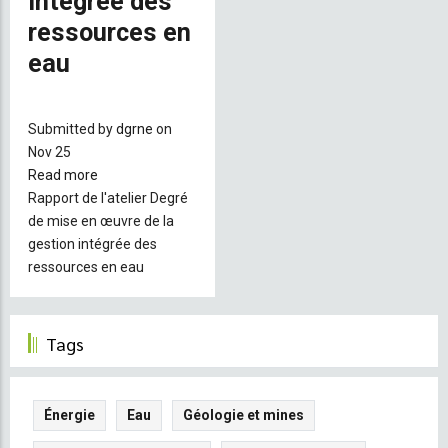
intégrée des
ressources en
eau
Submitted by
dgrne
on
Nov 25
Read more
about
Rapport de l'atelier Degré
Rapport
de mise en œuvre de la
de
gestion intégrée des
l'atelier
ressources en eau
Degré
de
mise
en
Tags
œuvre
de
la
Énergie
Eau
Géologie et mines
gestion