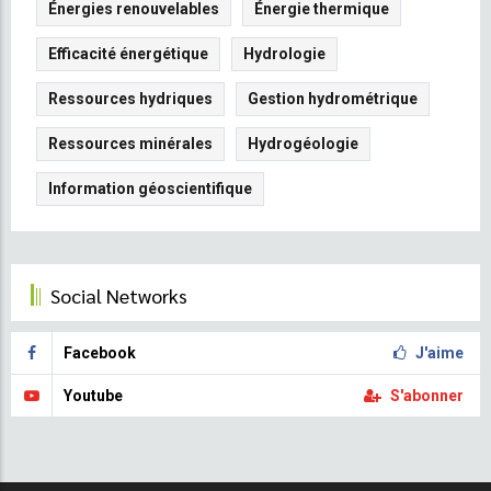
intégrée
Énergies renouvelables
Énergie thermique
des
Efficacité énergétique
ressources
Hydrologie
en
Ressources hydriques
Gestion hydrométrique
eau
Ressources minérales
Hydrogéologie
Information géoscientifique
Social Networks
Facebook
J'aime
Youtube
S'abonner