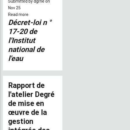
Submitted by
dgrne
on
Nov 25
Read more
about
Décret-loi n °
Décret-
loi
17-20 de
nº17-
l'Institut
20-
national de
INA
l'eau
Rapport de
l'atelier Degré
de mise en
œuvre de la
gestion