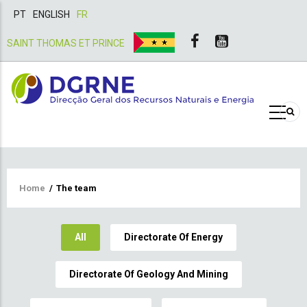
PT
ENGLISH
FR
SAINT THOMAS ET PRINCE
Breadcrumb
Home
/
The team
All
Directorate Of Energy
Directorate Of Geology And Mining