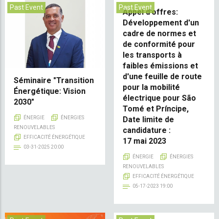
Past Event
Past Event
Appel d'offres:
Développement d'un
cadre de normes et
de conformité pour
les transports à
faibles émissions et
d'une feuille de route
Séminaire "Transition
pour la mobilité
Énergétique: Vision
électrique pour São
2030"
Tomé et Príncipe,
Date limite de
ÉNERGIE
ÉNERGIES
RENOUVELABLES
candidature :
EFFICACITÉ ÉNERGÉTIQUE
17 mai 2023
03-31-2025 20:00
ÉNERGIE
ÉNERGIES
RENOUVELABLES
EFFICACITÉ ÉNERGÉTIQUE
05-17-2023 19:00