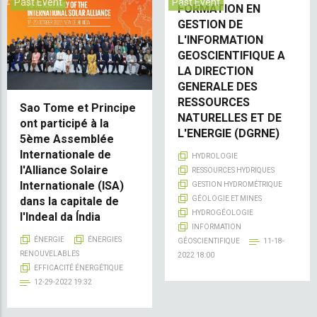
Past Event
Past Event
FORMATION EN
GESTION DE
L'INFORMATION
GEOSCIENTIFIQUE A
LA DIRECTION
GENERALE DES
RESSOURCES
Sao Tome et Principe
NATURELLES ET DE
ont participé à la
L'ENERGIE (DGRNE)
5ème Assemblée
Internationale de
HYDROLOGIE
l'Alliance Solaire
RESSOURCES HYDRIQUES
Internationale (ISA)
GESTION HYDROMÉTRIQUE
GÉOLOGIE ET MINES
dans la capitale de
HYDROGÉOLOGIE
l'Indeal da Índia
INFORMATION
ÉNERGIE
ÉNERGIES
GÉOSCIENTIFIQUE
11-18-
RENOUVELABLES
2022 18:00
EFFICACITÉ ÉNERGÉTIQUE
12-29-2022 19:32