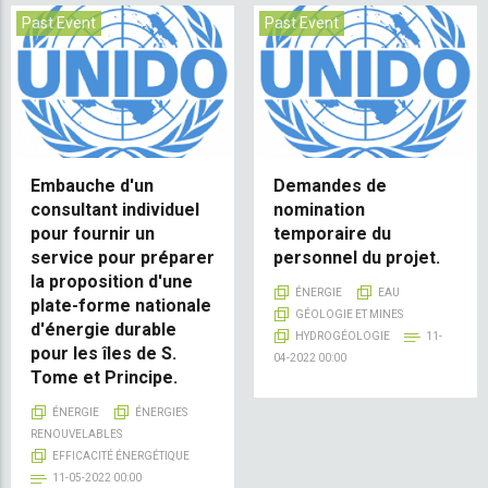
Past Event
Past Event
Embauche d'un
Demandes de
consultant individuel
nomination
pour fournir un
temporaire du
service pour préparer
personnel du projet.
la proposition d'une
ÉNERGIE
EAU
plate-forme nationale
GÉOLOGIE ET MINES
d'énergie durable
HYDROGÉOLOGIE
11-
pour les îles de S.
04-2022 00:00
Tome et Principe.
ÉNERGIE
ÉNERGIES
RENOUVELABLES
EFFICACITÉ ÉNERGÉTIQUE
11-05-2022 00:00