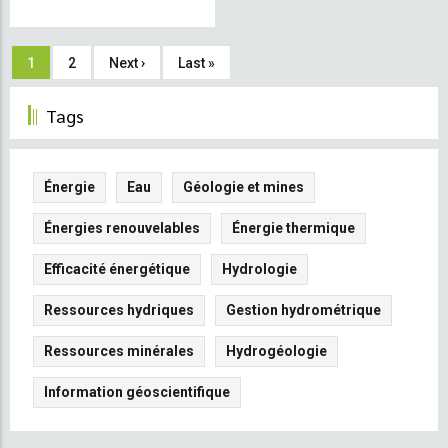
Pagination
Current
1
Page
2
Next
Next ›
Last
Last »
page
page
page
Tags
Énergie
Eau
Géologie et mines
Énergies renouvelables
Énergie thermique
Efficacité énergétique
Hydrologie
Ressources hydriques
Gestion hydrométrique
Ressources minérales
Hydrogéologie
Information géoscientifique