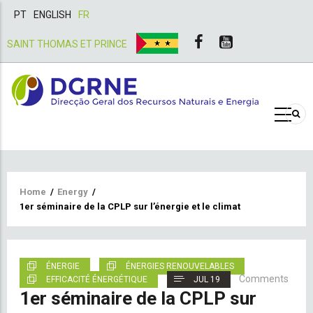
PT
ENGLISH
FR
SAINT THOMAS ET PRINCE
Breadcrumb
Home
/
Energy
/
1er séminaire de la CPLP sur l’énergie et le climat
ÉNERGIE
ÉNERGIES RENOUVELABLES
Comments
EFFICACITÉ ÉNERGÉTIQUE
JUL 19
1er séminaire de la CPLP sur