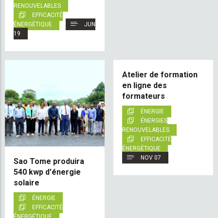
RENOUVELABLES
EFFICACITÉ
ÉNERGÉTIQUE
JUN
19
Atelier de formation
en ligne des
formateurs
ÉNERGIE
ÉNERGIES
RENOUVELABLES
EFFICACITÉ
ÉNERGÉTIQUE
NOV 07
Sao Tome produira
540 kwp d'énergie
solaire
ÉNERGIE
EFFICACITÉ
ÉNERGÉTIQUE