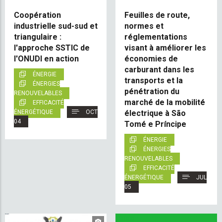
Coopération
Feuilles de route,
industrielle sud-sud et
normes et
triangulaire :
réglementations
l'approche SSTIC de
visant à améliorer les
l'ONUDI en action
économies de
carburant dans les
ÉNERGIE
transports et la
ÉNERGIES
pénétration du
RENOUVELABLES
marché de la mobilité
EFFICACITÉ
ÉNERGÉTIQUE
OCT
électrique à São
04
Tomé e Príncipe
ÉNERGIE
ÉNERGIES
RENOUVELABLES
EFFICACITÉ
ÉNERGÉTIQUE
JUL
05