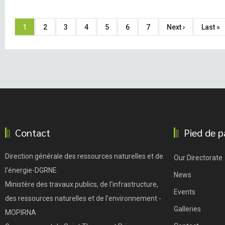
Pagination
Current
1
Page
2
Page
3
Page
4
Page
5
Page
6
Page
7
Next
Next ›
Last
Last »
page
page
page
Contact
Pied de p
Direction générale des ressources naturelles et de
Our Directorate
l'énergie-DGRNE
News
Ministère des travaux publics, de l'infrastructure,
Events
des ressources naturelles et de l'environnement -
Galleries
MOPIRNA