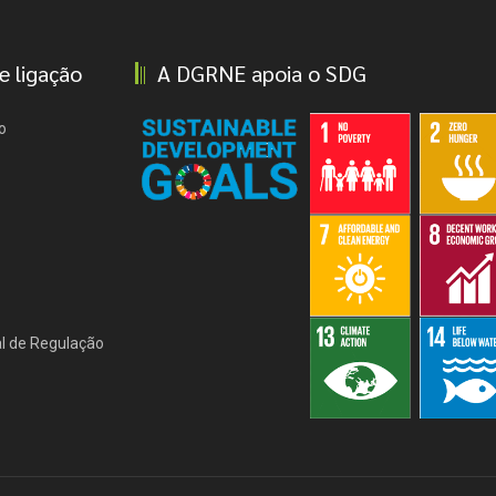
e ligação
A DGRNE apoia o SDG
o
l de Regulação