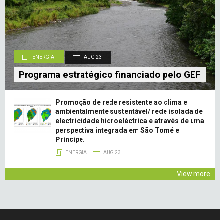
ENERGIA
AUG 23
Programa estratégico financiado pelo GEF
Promoção de rede resistente ao clima e
ambientalmente sustentável/ rede isolada de
electricidade hidroeléctrica e através de uma
perspectiva integrada em São Tomé e
Príncipe.
ENERGIA
AUG 23
View more