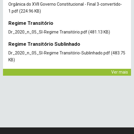
Document
Orgânica do XVII Governo Constitucional - Final 3-convertido-
1.pdf
(224.96 KB)
Regime Transitório
Document
Dr_2020_n_05_SI-Regime Transitório.pdf
(481.13 KB)
Regime Transitório Sublinhado
Document
Dr_2020_n_05_SI-Regime Transitório-Sublinhado.pdf
(483.75
KB)
Ver mais