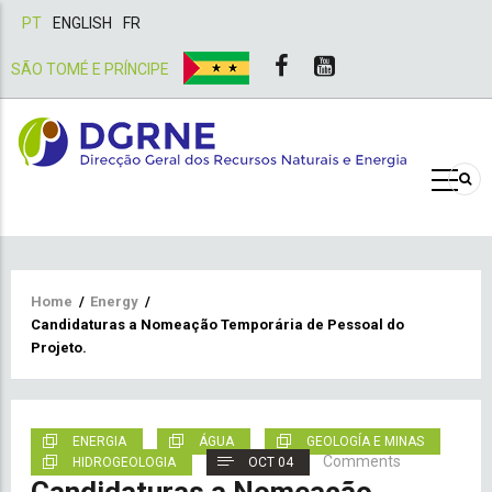
PT
ENGLISH
FR
SÃO TOMÉ E PRÍNCIPE
Breadcrumb
Home
/
Energy
/
Candidaturas a Nomeação Temporária de Pessoal do
Projeto.
ENERGIA
ÁGUA
GEOLOGÍA E MINAS
Comments
HIDROGEOLOGIA
OCT 04