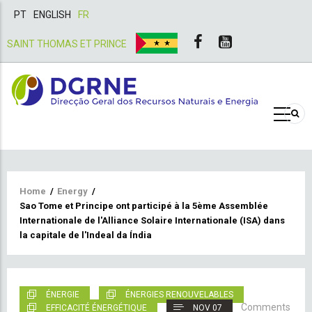
PT
ENGLISH
FR
SAINT THOMAS ET PRINCE
Breadcrumb
Home
/
Energy
/
Sao Tome et Principe ont participé à la 5ème Assemblée
Internationale de l'Alliance Solaire Internationale (ISA) dans
la capitale de l'Indeal da Índia
ÉNERGIE
ÉNERGIES RENOUVELABLES
Comments
EFFICACITÉ ÉNERGÉTIQUE
NOV 07