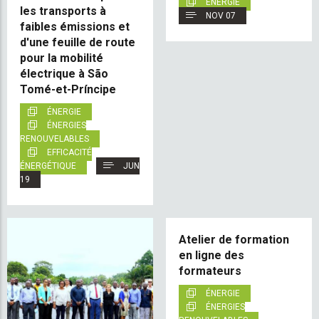
ÉNERGIE
les transports à
NOV 07
faibles émissions et
d'une feuille de route
pour la mobilité
électrique à São
Tomé-et-Príncipe
ÉNERGIE
ÉNERGIES
RENOUVELABLES
EFFICACITÉ
ÉNERGÉTIQUE
JUN
19
Atelier de formation
en ligne des
formateurs
ÉNERGIE
ÉNERGIES