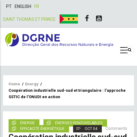
PT
ENGLISH
FR
SAINT THOMAS ET PRINCE
Breadcrumb
Home
/
Energy
/
Coopération industrielle sud-sud et triangulaire : l'approche
SSTIC de l'ONUDI en action
ÉNERGIE
ÉNERGIES RENOUVELABLES
Comments
EFFICACITÉ ÉNERGÉTIQUE
OCT 04