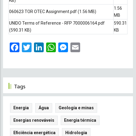
KB)
1.56
060623 TOR OTEC Assignment.pdf
(1.56 MB)
MB
UNIDO Terms of Reference - RFP 7000006164.pdf
590.31
(590.31 KB)
KB
Facebook
Twitter
LinkedIn
WhatsApp
Messenger
Email
Tags
Energia
Água
Geología e minas
Energias renováveis
Energia térmica
Eficiência energética
Hidrologia