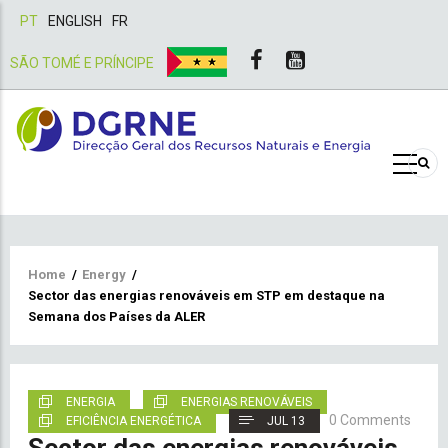
PT
ENGLISH
FR
SÃO TOMÉ E PRÍNCIPE
Breadcrumb
Home
/
Energy
/
Sector das energias renováveis em STP em destaque na
Semana dos Países da ALER
ENERGIA
ENERGIAS RENOVÁVEIS
0 Comments
EFICIÊNCIA ENERGÉTICA
JUL 13