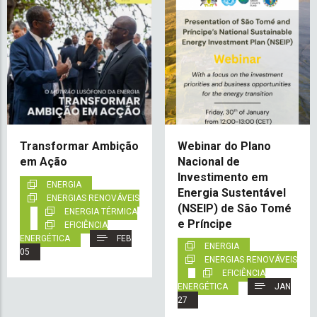
Transformar Ambição
Webinar do Plano
em Ação
Nacional de
Investimento em
ENERGIA
Energia Sustentável
ENERGIAS RENOVÁVEIS
(NSEIP) de São Tomé
ENERGIA TÉRMICA
e Príncipe
EFICIÊNCIA
ENERGÉTICA
FEB
ENERGIA
05
ENERGIAS RENOVÁVEIS
EFICIÊNCIA
ENERGÉTICA
JAN
27