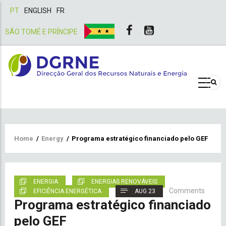
PT
ENGLISH
FR
SÃO TOMÉ E PRÍNCIPE
Breadcrumb
Home
/
Energy
/
Programa estratégico financiado pelo GEF
ENERGIA
ENERGIAS RENOVÁVEIS
Comments
EFICIÊNCIA ENERGÉTICA
AUG 23
Programa estratégico financiado
pelo GEF