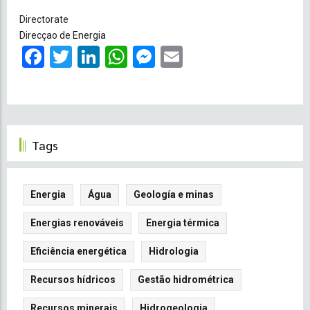
Directorate
Direcçao de Energia
Facebook
Twitter
LinkedIn
WhatsApp
Messenger
Email
Tags
Energia
Água
Geología e minas
Energias renováveis
Energia térmica
Eficiência energética
Hidrologia
Recursos hídricos
Gestão hidrométrica
Recursos minerais
Hidrogeologia