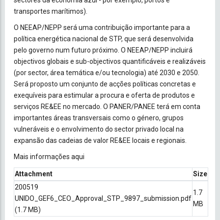
sectores da economia azul - por exemplo, portos e
transportes marítimos).
O NEEAP/NEPP será uma contribuição importante para a
política energética nacional de STP, que será desenvolvida
pelo governo num futuro próximo. O NEEAP/NEPP incluirá
objectivos globais e sub-objectivos quantificáveis e realizáveis
(por sector, área temática e/ou tecnologia) até 2030 e 2050.
Será proposto um conjunto de acções políticas concretas e
exequíveis para estimular a procura e oferta de produtos e
serviços RE&EE no mercado. O PANER/PANEE terá em conta
importantes áreas transversais como o género, grupos
vulneráveis e o envolvimento do sector privado local na
expansão das cadeias de valor RE&EE locais e regionais.
Mais informações
aqui
Attachment
Size
200519
1.7
UNIDO_GEF6_CEO_Approval_STP_9897_submission.pdf
MB
(1.7 MB)